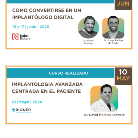
JUN
10
MAY