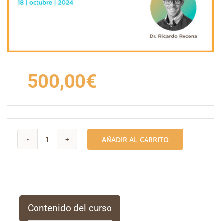
500,00
€
AÑADIR AL CARRITO
DIGITAL
DAY
DE
0
A
Contenido del curso
100: