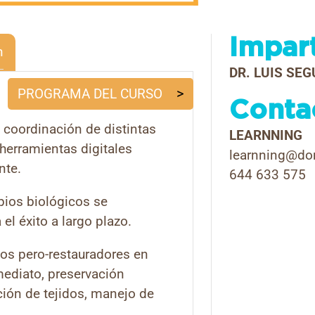
PER
EN
Impar
CAS
n
COM
DR. LUIS SE
DEL
PROGRAMA DEL CURSO
Conta
SEC
ANT
 y coordinación de distintas
LEARNNING
ASI
 herramientas digitales
learnning@do
POR
nte.
644 633 575
HER
ipios biológicos se
DIG
l éxito a largo plazo.
cant
os pero-restauradores en
mediato, preservación
ción de tejidos, manejo de