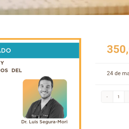
350
24 de ma
MIC
PLÁ
PER
Y