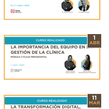
1
ABR
11
MAR