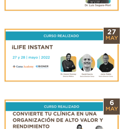
27
MAY
6
MAY