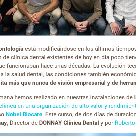
ontología
está modificándose en los últimos tiempos
 de clínica dental existentes de hoy en día poco tie
ue funcionaban hace unas décadas. La evolución tec
 a la salud dental, las condiciones también económi
esita más que nunca de visión empresarial y de herra
emana hemos realizado en nuestras instalaciones de
 clínica en una organización de alto valor y rendimien
ico
Nobel Biocare
. Este curso, de dos días de duració
nay
, Director de
DONNAY Clínica Dental
y por
Roberto