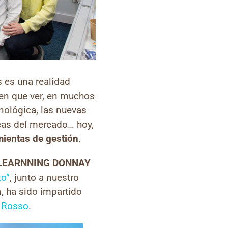
 es una realidad
nen que ver, en muchos
nológica, las nuevas
cas del mercado… hoy,
mientas de gestión
.
LEARNNING DONNAY
to”
, junto a nuestro
n, ha sido impartido
 Rosso
.