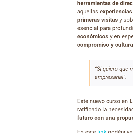
herramientas de direc
aquellas
experiencia
primeras visitas
y sob
esencial para profund
económicos
y en espe
compromiso y cultura
“Si quiero que 
empresarial”
.
Este nuevo curso en
L
ratificado la necesid
futuro con una propue
En este
link
podéis ver