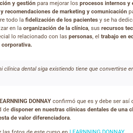
ción y gestión
para mejorar los
procesos internos y 
s y recomendaciones de marketing y comunicación
p
re todo la
fidelización de los pacientes
y se ha dedi
izar en la
organización de la clínica
, sus
recursos te
cial lo relacionado con las
personas
, el
trabajo en e
 corporativa.
mi clínica dental siga existiendo tiene que convertirse 
EARNNING DONNAY
confirmó que es y debe ser así de
ad de
disponer en nuestras clínicas dentales de una cl
sta de valor diferenciadora
.
 las fotos de este curso en
LEARNNING DONNAY
.