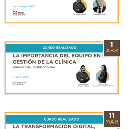
1
ABR
11
MAR