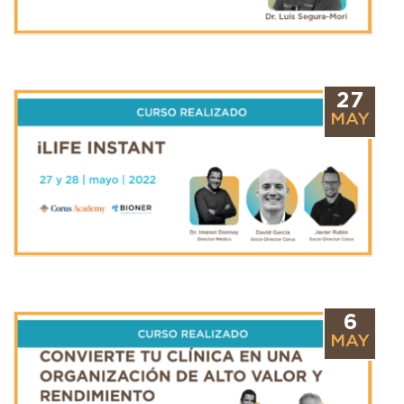
27
MAY
6
MAY